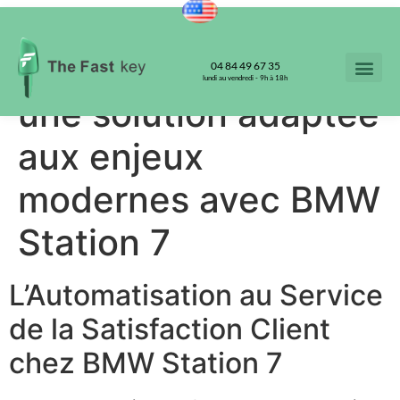
La gestion
intelligente des clés :
04 84 49 67 35
lundi au vendredi - 9h à 18h
une solution adaptée
aux enjeux
modernes avec BMW
Station 7
L’Automatisation au Service
de la Satisfaction Client
chez BMW Station 7